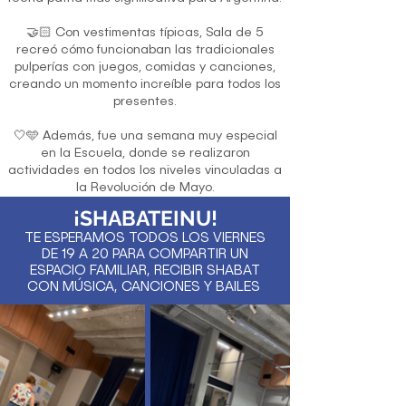
🤝🏻 Con vestimentas típicas, Sala de 5
recreó cómo funcionaban las tradicionales
pulperías con juegos, comidas y canciones,
creando un momento increíble para todos los
presentes.
🤍🩵 Además, fue una semana muy especial
en la Escuela, donde se realizaron
actividades en todos los niveles vinculadas a
la Revolución de Mayo.
¡SHABATEINU!
TE ESPERAMOS TODOS LOS VIERNES
DE 19 A 20 PARA COMPARTIR UN
ESPACIO FAMILIAR, RECIBIR SHABAT
CON MÚSICA, CANCIONES Y BAILES