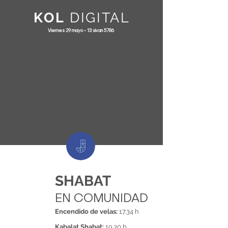
KOL
DIGITAL
Viernes 29 mayo - 13 sivan 5786
SHABAT
EN COMUNIDAD
Encendido de velas:
17.34 h
Kabalat Shabat:
19.30 h