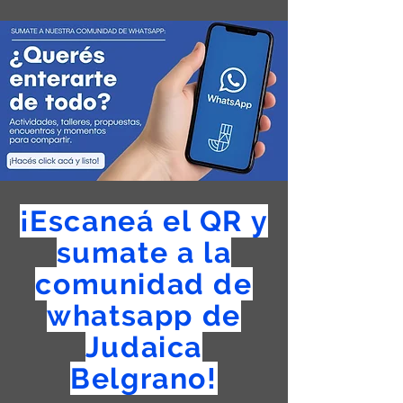
¡Escaneá el QR y
sumate a la
comunidad de
whatsapp de
Judaica
Belgrano!